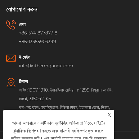
যোগাযোগ করুন
ফোন
+86-574-87787718
+86-13355903399
ই-মেইল
info@rithermgauge.com
ঠিকানা
অফিস:1907-1910, ইয়ানজিয়াং সেন্টার, নং 1299 নিংচুয়ান আরডি,
নিংবো, 315042, চীন
কারখানা: হুইলং ইন্ডাস্ট্রিয়াল, কিউগা টাউন, ইয়ানঝো জেলা, নিংবো,
X
315042, চীন
আমরা আপনাকে একটি ভাল ব্রাউজিং অভিজ্ঞতা দিতে, সাইটের
ট্র্যাফিক বিশ্লেষণ করতে এবং সামগ্রী ব্যক্তিগতকৃত করতে
কুকিজ ব্যবহার করি। এই সাইটটি ব্যবহার করে, আপনি আমাদের