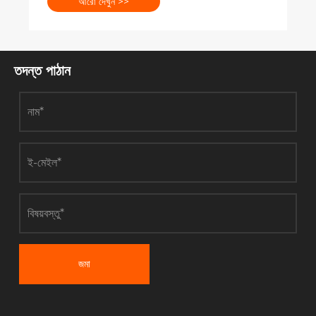
আরো দেখুন >>
তদন্ত পাঠান
জমা