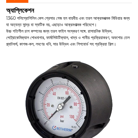
অ্যাপ্লিকেশন
1360 পলিপ্রোপিলিন কেস প্রেসার গেজ হল বায়বীয় এবং তরল আক্রমনাত্মক মিডিয়ার জন্য
যা অত্যন্ত সান্দ্র বা স্ফটিক নয়, এছাড়াও আক্রমণাত্মক পরিবেশে।
উচ্চ গতিশীল চাপ কম্পনের জন্য তরল ফাইল সংস্করণ সঙ্গে. রাসায়নিক উদ্ভিদ,
পেট্রোকেমিক্যাল শোধনাগার, ফার্মাসিউটিক্যাল, খাদ্য ও পানীয় প্রক্রিয়াকরণ, অফশোর তেল
প্ল্যাটফর্ম, কাগজ-কল, লবণের খনি, সার উদ্ভিদ এবং শিপবোর্ড সহ প্রক্রিয়া শিল্প।