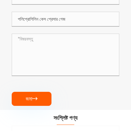
জমা

সংশ্লিষ্ট পণ্য