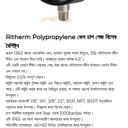
Ritherm Polypropylene কেস চাপ গেজ বিশেষ
বৈশিষ্ট্য
মডেল 1360 কালো ফেনোলিক কেস, স্তরিত সুরক্ষা গ্লাস উইন্ডো, 316 স্টেইনলেস স্টীল
টিউব এবং সংযোগ দিয়ে তৈরি। নামমাত্র ডায়াল সাইজ 4.5”।
এটি একটি বোর্ডন টিউব প্রেসার গেজ, উচ্চ মানের স্টেইনলেস স্টীল উপকরণ বোর্ডন টিউব
এবং চলাচল সহ।
নির্ভুলতা 0.5% সম্পূর্ণ স্কেল।
মাউন্ট সরাসরি মাউন্ট (নিম্ন মাউন্ট এবং পিছনে মাউন্ট), প্যানেল মাউন্ট, ফ্লাশ মাউন্ট হতে
পারে। এটি মাউন্ট করার জন্য বড় বৈচিত্র্য রয়েছে, যা সমস্ত ধরণের ইনস্টলেশনের জন্য
উপযুক্ত।
প্রক্রিয়া সংযোগটি 1/8”, 1/4”, 3/8”, 1/2”, BSP, NPT, BSPT ইত্যাদিতে
থ্রেডের জন্য উপলব্ধ। বিকল্পের জন্য বিশেষ থ্রেড।
চাপ পরিসীমা ভ্যাকুয়াম থেকে 1bar থেকে 1000bar/psi পর্যন্ত।
এটি IP65 এর সাথে অভ্যন্তরীণ ব্যবহারের জন্য উপযুক্ত।
পরিবেষ্টিত তাপমাত্রা -40+60 ডিগ্রি সেলসিয়াসের জন্য উপযুক্ত।