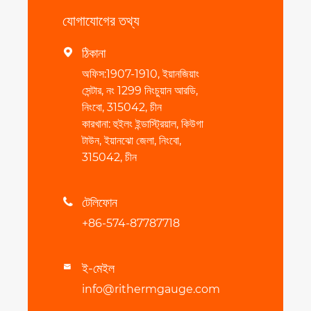
যোগাযোগের তথ্য
ঠিকানা

অফিস:1907-1910, ইয়ানজিয়াং
সেন্টার, নং 1299 নিংচুয়ান আরডি,
নিংবো, 315042, চীন
কারখানা: হুইলং ইন্ডাস্ট্রিয়াল, কিউগা
টাউন, ইয়ানঝো জেলা, নিংবো,
315042, চীন
টেলিফোন

+86-574-87787718
ই-মেইল

info@rithermgauge.com