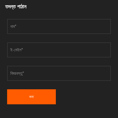
নির্বাচন
কেন
তদন্ত পাঠান
করবেন?
অপরিহার্য?
জমা