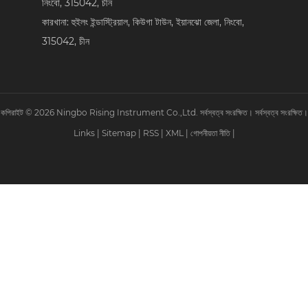
নিংবো, 315042, চীন
কারখানা: হুইলং ইন্ডাস্ট্রিয়াল, কিউগা টাউন, ইয়ানঝো জেলা, নিংবো,
315042, চীন
কপিরাইট © 2026 Ningbo Rising Instrument Co.,Ltd. সর্বস্বত্ব সংরক্ষিত। সর্বস্বত্ব সংরক্ষিত।
Links
|
Sitemap
|
RSS
|
XML
|
গোপনীয়তা নীতি
|