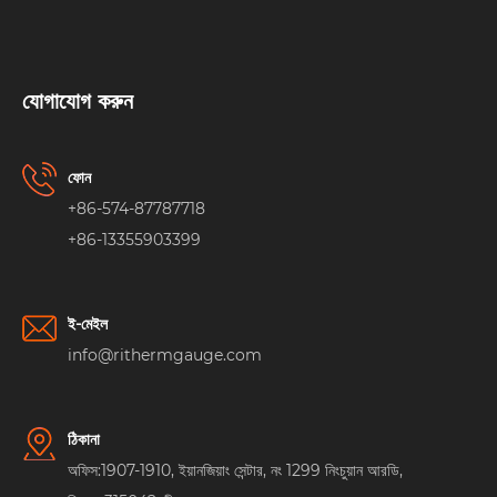
যোগাযোগ করুন
ফোন
+86-574-87787718
+86-13355903399
ই-মেইল
info@rithermgauge.com
ঠিকানা
অফিস:1907-1910, ইয়ানজিয়াং সেন্টার, নং 1299 নিংচুয়ান আরডি,