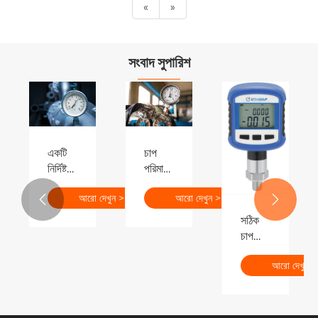
«
»
সংবাদ সুপারিশ
একটি
চাপ
নির্দিষ্ট
পরিমাপক
অ্যাপ্লিকেশন
অ্যাপ্লিকেশন
আরো দেখুন >>
আরো দেখুন >>
দৃশ্যের


জন্য
সঠিক
উপযুক্ত
চাপ
চাপ
পরিমাপের
গেজ
আরো দেখুন 
জন্য
নির্ভুলতা
ডিজিটাল
ক্লাস
প্রেসার
কিভাবে
গেজ