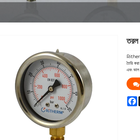
তরল 
Ritherm
তৈরি করা
এবং ভাল 
F