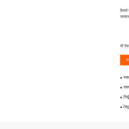
রিথার্
আমাদে
হট ট্য
স
শুক
সমস
নির
বৈদ