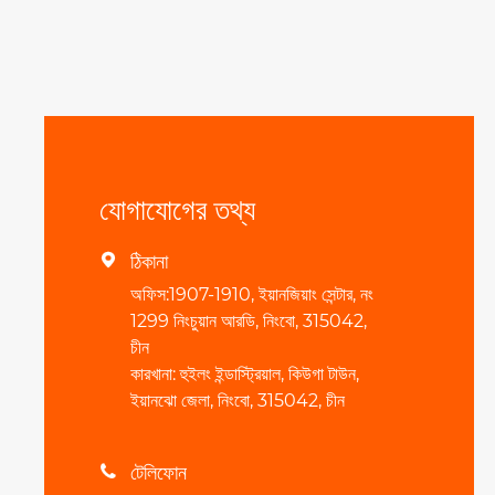
যোগাযোগের তথ্য
ঠিকানা

অফিস:1907-1910, ইয়ানজিয়াং সেন্টার, নং
1299 নিংচুয়ান আরডি, নিংবো, 315042,
চীন
কারখানা: হুইলং ইন্ডাস্ট্রিয়াল, কিউগা টাউন,
ইয়ানঝো জেলা, নিংবো, 315042, চীন
টেলিফোন
