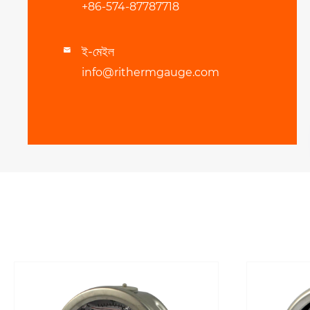
+86-574-87787718
ই-মেইল

info@rithermgauge.com