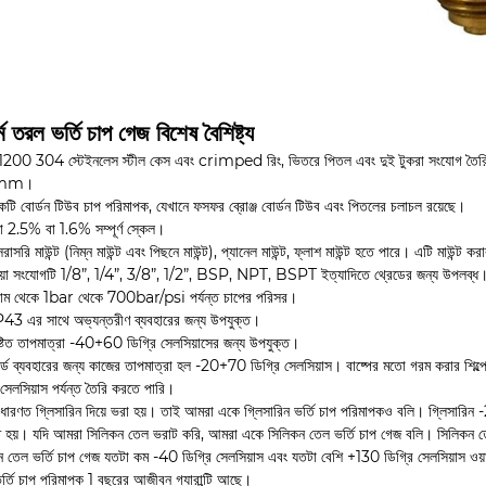
র্ম তরল ভর্তি চাপ গেজ বিশেষ বৈশিষ্ট্য
1200 304 স্টেইনলেস স্টীল কেস এবং crimped রিং, ভিতরে পিতল এবং দুই টুকরা সং
0mm।
কটি বোর্ডন টিউব চাপ পরিমাপক, যেখানে ফসফর ব্রোঞ্জ বোর্ডন টিউব এবং পিতলের চলাচল রয়েছে।
তা 2.5% বা 1.6% সম্পূর্ণ স্কেল।
 সরাসরি মাউন্ট (নিম্ন মাউন্ট এবং পিছনে মাউন্ট), প্যানেল মাউন্ট, ফ্লাশ মাউন্ট হতে পারে। এটি মাউন্ট 
রিয়া সংযোগটি 1/8”, 1/4”, 3/8”, 1/2”, BSP, NPT, BSPT ইত্যাদিতে থ্রেডের জন্য উপলব্ধ। ব
ুয়াম থেকে 1bar থেকে 700bar/psi পর্যন্ত চাপের পরিসর।
P43 এর সাথে অভ্যন্তরীণ ব্যবহারের জন্য উপযুক্ত।
ষ্টিত তাপমাত্রা -40+60 ডিগ্রি সেলসিয়াসের জন্য উপযুক্ত।
ন্ডার্ড ব্যবহারের জন্য কাজের তাপমাত্রা হল -20+70 ডিগ্রি সেলসিয়াস। বাষ্পের মতো গরম করার শিল্
 সেলসিয়াস পর্যন্ত তৈরি করতে পারি।
ধারণত গ্লিসারিন দিয়ে ভরা হয়। তাই আমরা একে গ্লিসারিন ভর্তি চাপ পরিমাপকও বলি। গ্লিসারিন -
ৃত হয়। যদি আমরা সিলিকন তেল ভরাট করি, আমরা একে সিলিকন তেল ভর্তি চাপ গেজ বলি। সিলিকন তেল 
 তেল ভর্তি চাপ গেজ যতটা কম -40 ডিগ্রি সেলসিয়াস এবং যতটা বেশি +130 ডিগ্রি সেলসিয়াস ওয়ার্কি
র্তি চাপ পরিমাপক 1 বছরের আজীবন গ্যারান্টি আছে।