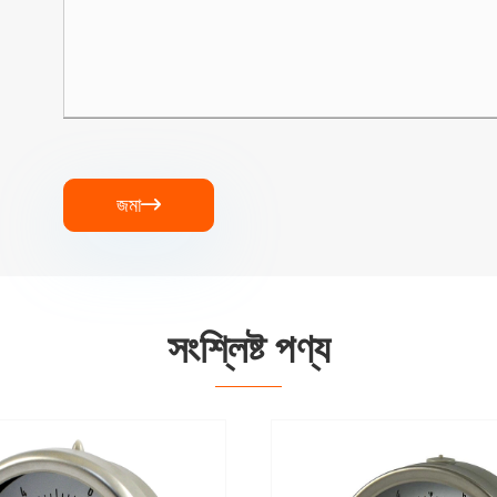
জমা

সংশ্লিষ্ট পণ্য