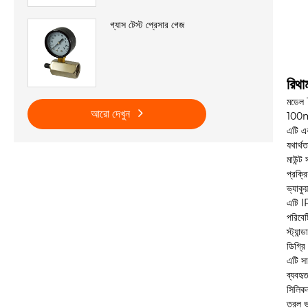
গ্যাস টেস্ট প্রেসার গেজ
রিথা
মডেল 
আরো দেখুন
10
এটি এ
যথার্থ
মাউন্ট
প্রক্
ভ্যাক
এটি I
পরিবে
স্ট্যা
ডিগ্রি
এটি সা
ব্যবহ
সিলিকন
তরল ভ