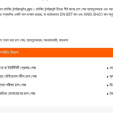
ম হল রাইজিং ইন্সট্রুমেন্টের ব্র্যান্ড। রাইজিং ইন্সট্রুমেন্ট চীনের শীর্ষ মানের চাপ গেজ প্রস্তুতক
র পণ্যগুলির একটি ভাল গুণমান রয়েছে, যা কঠোরভাবে EN 837 মান এবং ANSI B40.1 মান অনুযায়
াগ: তরল ভরা চাপ গেজ, প্রস্তুতকারক, সরবরাহকারী, কারখানা
ম্পর্কিত বিভাগ
নো বা ইউটিলিটি প্রেসার গেজ
তর
্ত স্টেইনলেস স্টীল চাপ গেজ
ক্
্ভুলতা পরীক্ষা চাপ গেজ
ডি
্যুতিক যোগাযোগের চাপ গেজ
কৈ