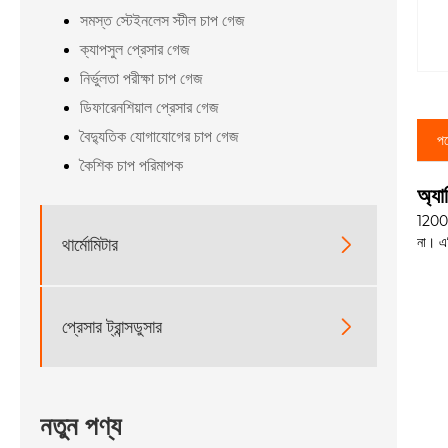
সমস্ত স্টেইনলেস স্টীল চাপ গেজ
ক্যাপসুল প্রেসার গেজ
নির্ভুলতা পরীক্ষা চাপ গেজ
ডিফারেনশিয়াল প্রেসার গেজ
বৈদ্যুতিক যোগাযোগের চাপ গেজ
পণ
কৈশিক চাপ পরিমাপক
অ্যা
1200 স
না। এট
থার্মোমিটার

প্রেসার ট্রান্সডুসার

নতুন পণ্য